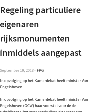
Agenda
Regeling particuliere
Nieuwsbrief
eigenaren
About us
rijksmonumenten
inmiddels aangepast
Lidmaatschap
September 19, 2018
FPG
Provincies
In opvolging op het Kamerdebat heeft minister Van
Engelshoven
Dossiers
In opvolging op het Kamerdebat heeft minister Van
Engelshoven (OCW) haar voorstel voor de de
subsidieregeling voor particuliere eigenaren van