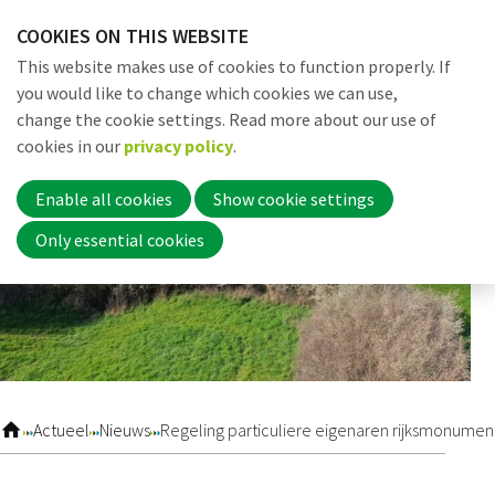
Skip
COOKIES ON THIS WEBSITE
links
Me
Search
EN
This website makes use of cookies to function properly. If
Jump
you would like to change which cookies we can use,
to
change the cookie settings. Read more about our use of
navigation
Word nu lid
cookies in our
privacy policy
.
Jump
to
Enable all cookies
Show cookie settings
main
Inloggen
Only essential cookies
content
Home
Actueel
Actueel
Nieuws
Regeling particuliere eigenaren rijksmonume
Nieuws