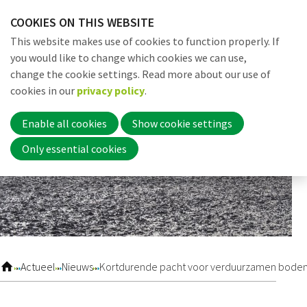
Skip
COOKIES ON THIS WEBSITE
links
Me
Search
EN
This website makes use of cookies to function properly. If
Jump
you would like to change which cookies we can use,
to
change the cookie settings. Read more about our use of
navigation
Word nu lid
cookies in our
privacy policy
.
Jump
to
Enable all cookies
Show cookie settings
main
Inloggen
Only essential cookies
content
Home
Actueel
Actueel
Nieuws
Kortdurende pacht voor verduurzamen bode
Nieuws