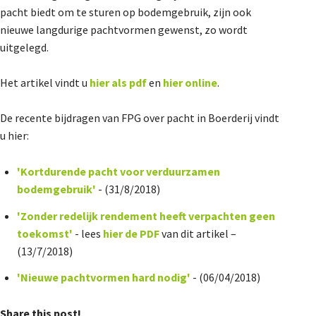
pacht biedt om te sturen op bodemgebruik, zijn ook
De Landeigenaar
nieuwe langdurige pachtvormen gewenst, zo wordt
uitgelegd.
Contact
Het artikel vindt u
hier als pdf
en
hier online
.
De recente bijdragen van FPG over pacht in Boerderij vindt
u hier:
'Kortdurende pacht voor verduurzamen
bodemgebruik'
- (31/8/2018)
'Zonder redelijk rendement heeft verpachten geen
toekomst'
- lees
hier de PDF
van dit artikel –
(13/7/2018)
'Nieuwe pachtvormen hard nodig'
- (06/04/2018)
Share this post!