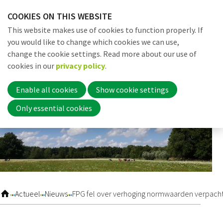
Skip
COOKIES ON THIS WEBSITE
links
Me
Search
EN
This website makes use of cookies to function properly. If
Jump
you would like to change which cookies we can use,
to
change the cookie settings. Read more about our use of
navigation
Word nu lid
cookies in our
privacy policy
.
Jump
to
Enable all cookies
Show cookie settings
main
Inloggen
Only essential cookies
content
Home
Actueel
Actueel
Nieuws
FPG fel over verhoging normwaarden verpacht 
Nieuws