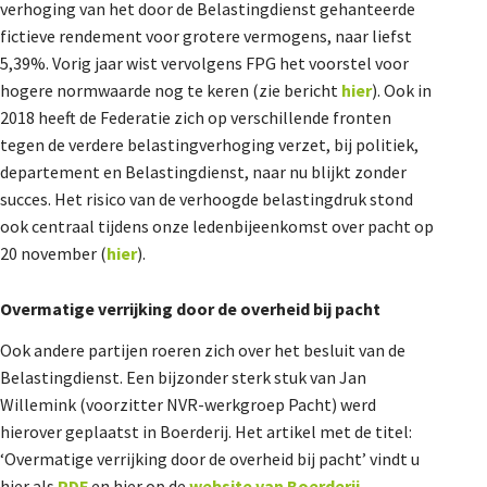
verhoging van het door de Belastingdienst gehanteerde
fictieve rendement voor grotere vermogens, naar liefst
5,39%. Vorig jaar wist vervolgens FPG het voorstel voor
hogere normwaarde nog te keren (zie bericht
hier
). Ook in
2018 heeft de Federatie zich op verschillende fronten
tegen de verdere belastingverhoging verzet, bij politiek,
departement en Belastingdienst, naar nu blijkt zonder
succes. Het risico van de verhoogde belastingdruk stond
ook centraal tijdens onze ledenbijeenkomst over pacht op
20 november (
hier
).
Overmatige verrijking door de overheid bij pacht
Ook andere partijen roeren zich over het besluit van de
Belastingdienst. Een bijzonder sterk stuk van Jan
Willemink (voorzitter NVR-werkgroep Pacht) werd
hierover geplaatst in Boerderij. Het artikel met de titel:
‘Overmatige verrijking door de overheid bij pacht’ vindt u
hier als
PDF
en hier op de
website van Boerderij
.