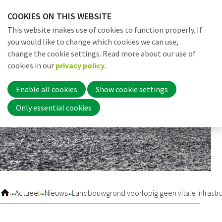
Skip
COOKIES ON THIS WEBSITE
links
Me
Search
EN
This website makes use of cookies to function properly. If
Jump
you would like to change which cookies we can use,
to
change the cookie settings. Read more about our use of
navigation
Word nu lid
cookies in our
privacy policy
.
Jump
to
Enable all cookies
Show cookie settings
main
Inloggen
Only essential cookies
content
Home
Actueel
Actueel
Nieuws
Landbouwgrond voorlopig geen vitale infrastr
Nieuws