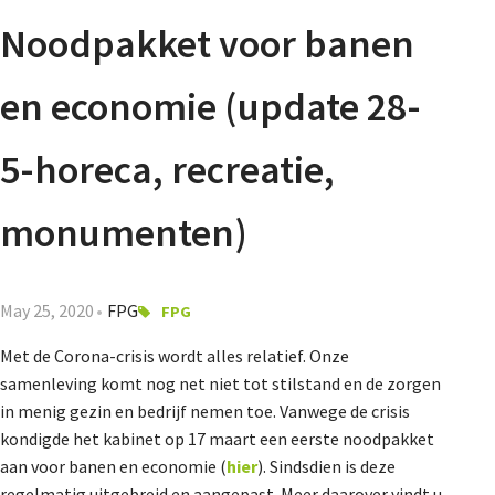
Agenda
Noodpakket voor banen
Nieuwsbrief
en economie (update 28-
About us
5-horeca, recreatie,
monumenten)
Lidmaatschap
May 25, 2020
FPG
FPG
Provincies
Met de Corona-crisis wordt alles relatief. Onze
samenleving komt nog net niet tot stilstand en de zorgen
in menig gezin en bedrijf nemen toe. Vanwege de crisis
Dossiers
kondigde het kabinet op 17 maart een eerste noodpakket
aan voor banen en economie (
hier
). Sindsdien is deze
regelmatig uitgebreid en aangepast. Meer daarover vindt u