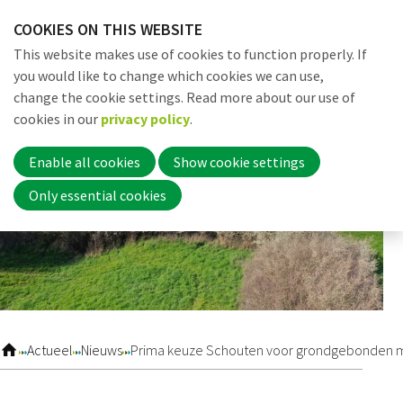
Skip
COOKIES ON THIS WEBSITE
links
Me
Search
EN
This website makes use of cookies to function properly. If
Jump
you would like to change which cookies we can use,
to
change the cookie settings. Read more about our use of
navigation
Word nu lid
cookies in our
privacy policy
.
Jump
to
Enable all cookies
Show cookie settings
main
Inloggen
Only essential cookies
content
Home
Actueel
Actueel
Nieuws
Prima keuze Schouten voor grondgebonden 
Nieuws