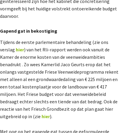
geïnteresseerd zijn hoe het kabinet die concretisering
vormgeeft bij het huidige volstrekt ontoereikende budget
daarvoor.
Gapend gat in bekostiging
Tijdens de eerste parlementaire behandeling (zie ons
verslag
hier
) van het Rli-rapport werden ook vanuit de
Kamer de enorme kosten van de veenweideambities
benadrukt . Zo wees Kamerlid Jaco Geurts erop dat het
onlangs vastgestelde Friese Veenweideprogramma rekent
met alleen al een grondwaardedaling van € 225 miljoen en
een totaal kostenplaatje voor de landbouw van € 417
miljoen. Het Friese budget voor dat veenweidebeleid
bedraagt echter slechts een tiende van dat bedrag. Ook de
reactie van het Friesch Grondbezit op dat plan gaat hier
uitgebreid op in (zie
hier
).
Met oog op het gapende gat tussen de geformuleerde