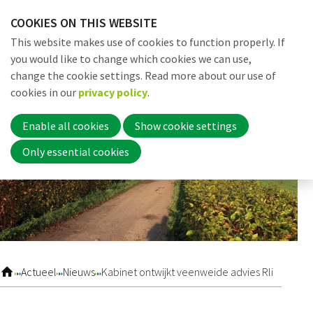
Skip
COOKIES ON THIS WEBSITE
links
Me
Search
EN
This website makes use of cookies to function properly. If
Jump
you would like to change which cookies we can use,
to
change the cookie settings. Read more about our use of
navigation
Word nu lid
cookies in our
privacy policy
.
Jump
to
Enable all cookies
Show cookie settings
main
Inloggen
Only essential cookies
content
Home
Actueel
Actueel
Nieuws
Kabinet ontwijkt veenweide advies Rli
Nieuws