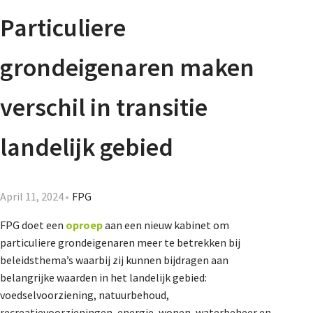
Agenda
Particuliere
Nieuwsbrief
grondeigenaren maken
About us
verschil in transitie
landelijk gebied
Lidmaatschap
April 11, 2024
FPG
Provincies
FPG doet een
oproep
aan een nieuw kabinet om
particuliere grondeigenaren meer te betrekken bij
beleidsthema’s waarbij zij kunnen bijdragen aan
Dossiers
belangrijke waarden in het landelijk gebied:
voedselvoorziening, natuurbehoud,
recreatievoorzieningen, energie, wonen, waterbeheer en