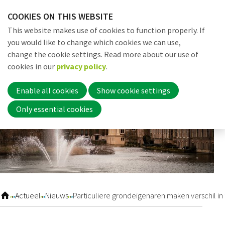
Skip
COOKIES ON THIS WEBSITE
links
Me
Search
EN
This website makes use of cookies to function properly. If
Jump
you would like to change which cookies we can use,
to
change the cookie settings. Read more about our use of
navigation
Word nu lid
cookies in our
privacy policy
.
Jump
to
Enable all cookies
Show cookie settings
main
Inloggen
Only essential cookies
content
Home
Actueel
Actueel
Nieuws
Particuliere grondeigenaren maken verschil in t
Nieuws