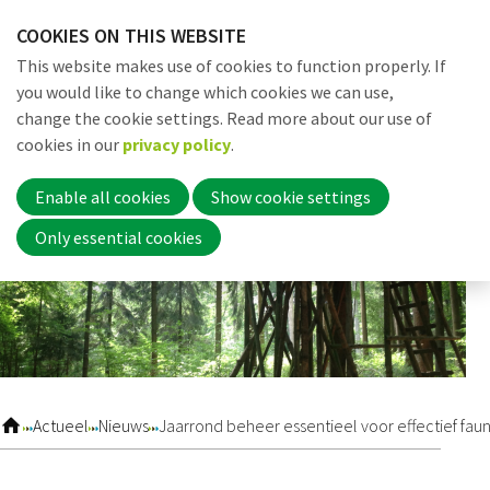
Skip
COOKIES ON THIS WEBSITE
links
Me
Search
EN
This website makes use of cookies to function properly. If
Jump
you would like to change which cookies we can use,
to
change the cookie settings. Read more about our use of
navigation
Word nu lid
cookies in our
privacy policy
.
Jump
to
Enable all cookies
Show cookie settings
main
Inloggen
Only essential cookies
content
Home
Actueel
Actueel
Nieuws
Jaarrond beheer essentieel voor effectief fau
Nieuws