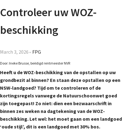
Agenda
Controleer uw WOZ-
Nieuwsbrief
beschikking
About us
March 3, 2026
FPG
Door: Ineke Brusse,
beëdigd rentmeester NVR
Lidmaatschap
Heeft u de WOZ-beschikking van de opstallen op uw
grondbezit al binnen? En staan deze opstallen op een
NSW-landgoed? Tijd om te controleren of de
Provincies
kortingsregels vanwege de Natuurschoonwet goed
zijn toegepast! Zo niet: dien een bezwaarschrift in
binnen zes weken na dagtekening van de WOZ-
Dossiers
beschikking. Let wel: het moet gaan om een landgoed
‘oude stijl’, dit is een landgoed met 30% bos.