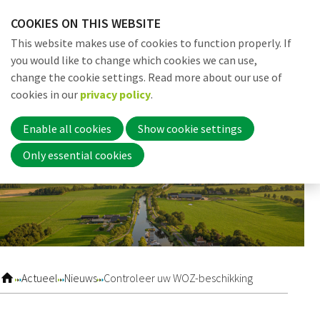
Skip
COOKIES ON THIS WEBSITE
links
Me
Search
EN
This website makes use of cookies to function properly. If
Jump
you would like to change which cookies we can use,
to
change the cookie settings. Read more about our use of
navigation
Word nu lid
cookies in our
privacy policy
.
Jump
to
Enable all cookies
Show cookie settings
main
Inloggen
Only essential cookies
content
Home
Actueel
Actueel
Nieuws
Controleer uw WOZ-beschikking
Nieuws