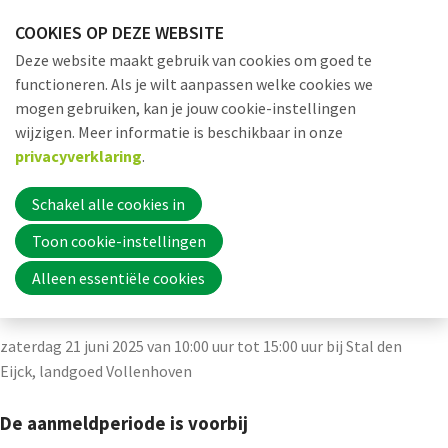
Sla
COOKIES OP DEZE WEBSITE
links
Me
Zoek
EN
Deze website maakt gebruik van cookies om goed te
over
functioneren. Als je wilt aanpassen welke cookies we
Jump
mogen gebruiken, kan je jouw cookie-instellingen
to
Word nu lid
wijzigen. Meer informatie is beschikbaar in onze
Actueel
Agenda
Agenda detail pagina
navigation
privacyverklaring
.
Jump
to
Schakel alle cookies in
Inloggen
Algemene
main
Toon cookie-instellingen
content
Alleen essentiële cookies
Ledenvergadering FPG
Home
zaterdag 21 juni 2025 van 10:00 uur tot 15:00 uur
bij
Stal den
Actueel
Eijck, landgoed Vollenhoven
Nieuws
De aanmeldperiode is voorbij