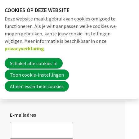
Sla
COOKIES OP DEZE WEBSITE
links
Me
Zoek
EN
Deze website maakt gebruik van cookies om goed te
over
functioneren. Als je wilt aanpassen welke cookies we
Jump
mogen gebruiken, kan je jouw cookie-instellingen
to
Word nu lid
wijzigen. Meer informatie is beschikbaar in onze
Login menu
Log in
navigation
privacyverklaring
.
Jump
to
Schakel alle cookies in
Inloggen
main
Toon cookie-instellingen
content
Log in
Alleen essentiële cookies
Home
Actueel
E-mailadres