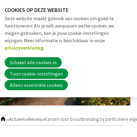
Sla
COOKIES OP DEZE WEBSITE
links
Me
Zoek
EN
Deze website maakt gebruik van cookies om goed te
over
functioneren. Als je wilt aanpassen welke cookies we
Jump
mogen gebruiken, kan je jouw cookie-instellingen
to
Word nu lid
wijzigen. Meer informatie is beschikbaar in onze
navigation
privacyverklaring
.
Jump
to
Schakel alle cookies in
Inloggen
main
Toon cookie-instellingen
content
Alleen essentiële cookies
Home
Actueel
Actueel
Nieuws
Kansen voor bosuitbreiding bij particuliere e
Nieuws