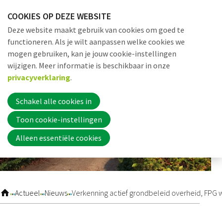
Sla
COOKIES OP DEZE WEBSITE
links
Me
Zoek
EN
Deze website maakt gebruik van cookies om goed te
over
functioneren. Als je wilt aanpassen welke cookies we
Jump
mogen gebruiken, kan je jouw cookie-instellingen
to
Word nu lid
wijzigen. Meer informatie is beschikbaar in onze
navigation
privacyverklaring
.
Jump
to
Schakel alle cookies in
Inloggen
main
Toon cookie-instellingen
content
Alleen essentiële cookies
Home
Actueel
Actueel
Nieuws
Verkenning actief grondbeleid overheid, FPG w
Nieuws