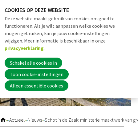
Sla
COOKIES OP DEZE WEBSITE
links
Me
Zoek
EN
Deze website maakt gebruik van cookies om goed te
over
functioneren. Als je wilt aanpassen welke cookies we
Jump
mogen gebruiken, kan je jouw cookie-instellingen
to
Word nu lid
wijzigen. Meer informatie is beschikbaar in onze
navigation
privacyverklaring
.
Jump
to
Schakel alle cookies in
Inloggen
main
Toon cookie-instellingen
content
Alleen essentiële cookies
Home
Actueel
Actueel
Nieuws
Schot in de Zaak: ministerie maakt werk van g
Nieuws