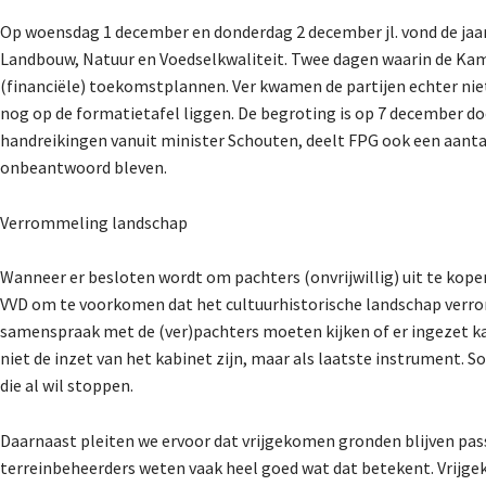
Op woensdag 1 december en donderdag 2 december jl. vond de jaar
Landbouw, Natuur en Voedselkwaliteit. Twee dagen waarin de Kam
(financiële) toekomstplannen. Ver kwamen de partijen echter ni
nog op de formatietafel liggen. De begroting is op 7 december 
handreikingen vanuit minister Schouten, deelt FPG ook een aantal
onbeantwoord bleven.
Verrommeling landschap
Wanneer er besloten wordt om pachters (onvrijwillig) uit te kope
VVD om te voorkomen dat het cultuurhistorische landschap verrom
samenspraak met de (ver)pachters moeten kijken of er ingezet k
niet de inzet van het kabinet zijn, maar als laatste instrument.
die al wil stoppen.
Daarnaast pleiten we ervoor dat vrijgekomen gronden blijven pass
terreinbeheerders weten vaak heel goed wat dat betekent. Vrijg