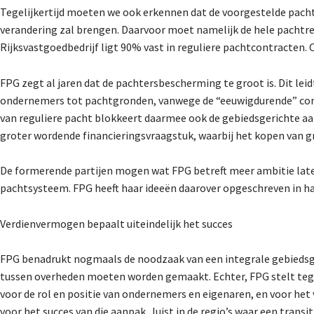
Tegelijkertijd moeten we ook erkennen dat de voorgestelde pacht
verandering zal brengen. Daarvoor moet namelijk de hele pachtre
Rijksvastgoedbedrijf ligt 90% vast in reguliere pachtcontracten.
FPG zegt al jaren dat de pachtersbescherming te groot is. Dit lei
ondernemers tot pachtgronden, vanwege de “eeuwigdurende” contr
van reguliere pacht blokkeert daarmee ook de gebiedsgerichte a
groter wordende financieringsvraagstuk, waarbij het kopen van g
De formerende partijen mogen wat FPG betreft meer ambitie laten
pachtsysteem. FPG heeft haar ideeën daarover opgeschreven in haa
Verdienvermogen bepaalt uiteindelijk het succes
FPG benadrukt nogmaals de noodzaak van een integrale gebiedsge
tussen overheden moeten worden gemaakt. Echter, FPG stelt tegeli
voor de rol en positie van ondernemers en eigenaren, en voor he
voor het succes van die aanpak. Juist in de regio’s waar een tran