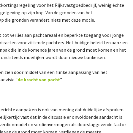
kortingsregeling voor het Rijksvastgoedbedrijf, weinig échte
gelgeving op zijn kop. Van de gronden van het
 Op die gronden verandert niets met deze motie.
dt tot verlies aan pachtareaal en beperkte toegang voor jonge
acten voor zittende pachters. Het huidige beleid ten aanzien
anpak die in de komende jaren van de grond moet komen en het
rond steeds moeilijker wordt door nieuwe bankeisen.
 zien door middel van een flinke aanpassing van het
r visie “
de kracht van pacht
”.
richte aanpak en is ook van mening dat duidelijke afspraken
jkertijd vast dat in de discussie er onvoldoende aandacht is
t verdienmodel en verdienvermogen als doorslaggevende factor
sitie van de grond moet komen, verdienen de meeste