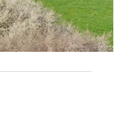
Agenda
Nieuwsbrief
De FPG
Lidmaatschap
Provincies
Dossiers