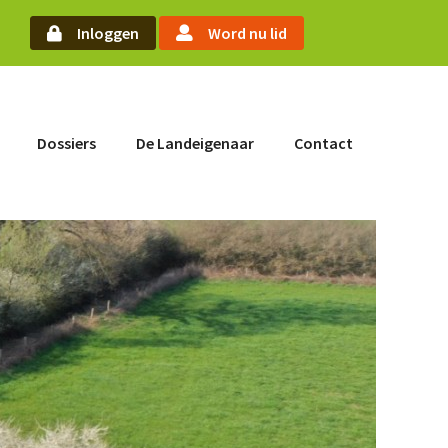
oek
Inloggen
Word nu lid
Word nu lid
Dossiers
De Landeigenaar
Contact
Inloggen
Home
Actueel
Nieuws