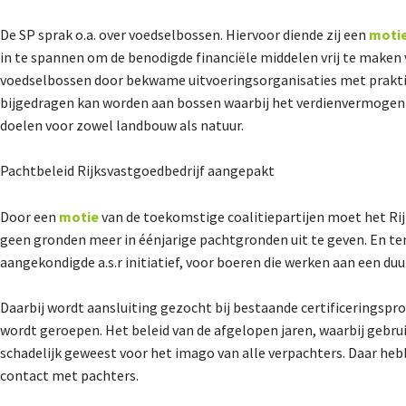
De SP sprak o.a. over voedselbossen. Hiervoor diende zij een
moti
in te spannen om de benodigde financiële middelen vrij te maken 
voedselbossen door bekwame uitvoeringsorganisaties met praktijk
bijgedragen kan worden aan bossen waarbij het verdienvermogen v
doelen voor zowel landbouw als natuur.
Pachtbeleid Rijksvastgoedbedrijf aangepakt
Door een
motie
van de toekomstige coalitiepartijen moet het Ri
geen gronden meer in éénjarige pachtgronden uit te geven. En ten
aangekondigde a.s.r initiatief, voor boeren die werken aan een du
Daarbij wordt aansluiting gezocht bij bestaande certificeringspr
wordt geroepen. Het beleid van de afgelopen jaren, waarbij gebr
schadelijk geweest voor het imago van alle verpachters. Daar hebb
contact met pachters.