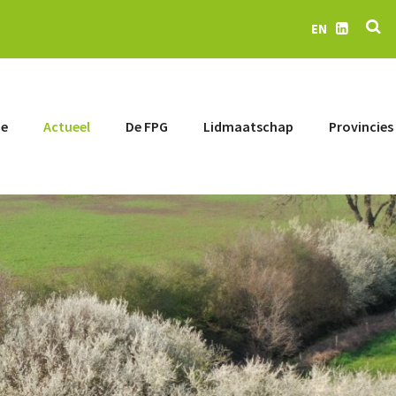
Z
EN
LinkedIn
e
Actueel
De FPG
Lidmaatschap
Provincies