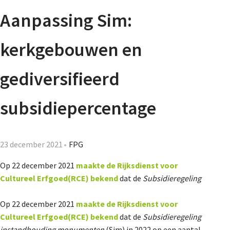
Agenda
Aanpassing Sim:
Nieuwsbrief
kerkgebouwen en
De FPG
gediversifieerd
subsidiepercentage
Lidmaatschap
23 december 2021
FPG
Provincies
Op 22 december 2021
maakte de Rijksdienst voor
Cultureel Erfgoed(RCE) bekend
dat de
Subsidieregeling
Dossiers
Op 22 december 2021
maakte de Rijksdienst voor
Cultureel Erfgoed(RCE) bekend
dat de
Subsidieregeling
instandhouding monumenten
(Sim) in 2022 op een aantal