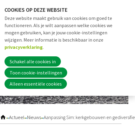
Sla
COOKIES OP DEZE WEBSITE
links
Me
Zoek
EN
Deze website maakt gebruik van cookies om goed te
over
functioneren. Als je wilt aanpassen welke cookies we
Jump
mogen gebruiken, kan je jouw cookie-instellingen
to
Word nu lid
wijzigen. Meer informatie is beschikbaar in onze
navigation
privacyverklaring
.
Jump
to
Schakel alle cookies in
Inloggen
main
Toon cookie-instellingen
content
Alleen essentiële cookies
Home
Actueel
Actueel
Nieuws
Aanpassing Sim: kerkgebouwen en gediversifi
Nieuws