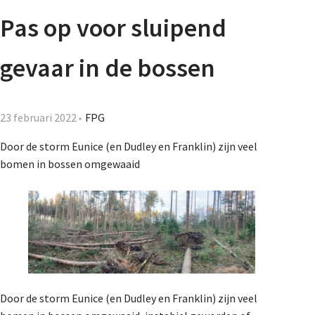
Agenda
Pas op voor sluipend
Nieuwsbrief
gevaar in de bossen
De FPG
23 februari 2022
FPG
Door de storm Eunice (en Dudley en Franklin) zijn veel
Lidmaatschap
bomen in bossen omgewaaid
Provincies
Dossiers
Door de storm Eunice (en Dudley en Franklin) zijn veel