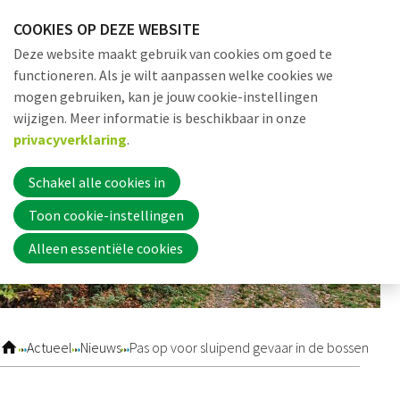
Sla
COOKIES OP DEZE WEBSITE
links
Me
Zoek
EN
Deze website maakt gebruik van cookies om goed te
over
functioneren. Als je wilt aanpassen welke cookies we
Jump
mogen gebruiken, kan je jouw cookie-instellingen
to
Word nu lid
wijzigen. Meer informatie is beschikbaar in onze
navigation
privacyverklaring
.
Jump
to
Schakel alle cookies in
Inloggen
main
Toon cookie-instellingen
content
Alleen essentiële cookies
Home
Actueel
Actueel
Nieuws
Pas op voor sluipend gevaar in de bossen
Nieuws