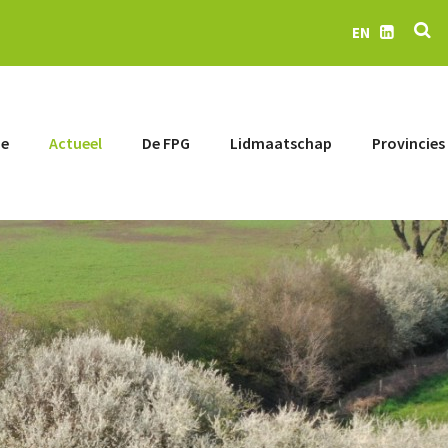
Z
EN
LinkedIn
e
Actueel
De FPG
Lidmaatschap
Provincies