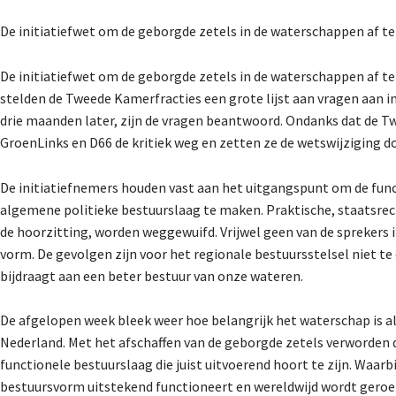
De initiatiefwet om de geborgde zetels in de waterschappen af te s
De initiatiefwet om de geborgde zetels in de waterschappen af te 
stelden de Tweede Kamerfracties een grote lijst aan vragen aan i
drie maanden later, zijn de vragen beantwoord. Ondanks dat de T
GroenLinks en D66 de kritiek weg en zetten ze de wetswijziging do
De initiatiefnemers houden vast aan het uitgangspunt om de func
algemene politieke bestuurslaag te maken. Praktische, staatsrech
de hoorzitting, worden weggewuifd. Vrijwel geen van de sprekers 
vorm. De gevolgen zijn voor het regionale bestuursstelsel niet te
bijdraagt aan een beter bestuur van onze wateren.
De afgelopen week bleek weer hoe belangrijk het waterschap is a
Nederland. Met het afschaffen van de geborgde zetels verworden d
functionele bestuurslaag die juist uitvoerend hoort te zijn. Waa
bestuursvorm uitstekend functioneert en wereldwijd wordt gero