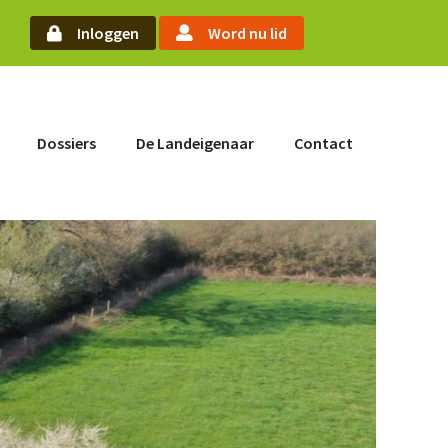
oek
Inloggen
Word nu lid
Word nu lid
Dossiers
De Landeigenaar
Contact
Inloggen
Home
Actueel
Nieuws