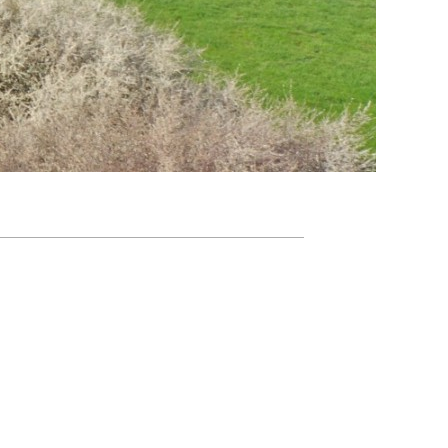
Agenda
Nieuwsbrief
De FPG
Lidmaatschap
Provincies
Dossiers