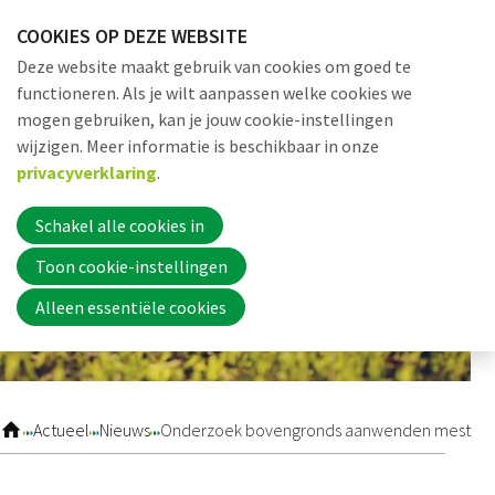
Sla
COOKIES OP DEZE WEBSITE
links
Me
Zoek
EN
Deze website maakt gebruik van cookies om goed te
over
functioneren. Als je wilt aanpassen welke cookies we
Jump
mogen gebruiken, kan je jouw cookie-instellingen
to
Word nu lid
wijzigen. Meer informatie is beschikbaar in onze
navigation
privacyverklaring
.
Jump
to
Schakel alle cookies in
Inloggen
main
Toon cookie-instellingen
content
Alleen essentiële cookies
Home
Actueel
Actueel
Nieuws
Onderzoek bovengronds aanwenden mest
Nieuws