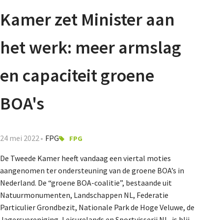
Agenda
Kamer zet Minister aan
Nieuwsbrief
het werk: meer armslag
De FPG
en capaciteit groene
BOA's
Lidmaatschap
24 mei 2022
FPG
FPG
Provincies
De Tweede Kamer heeft vandaag een viertal moties
aangenomen ter ondersteuning van de groene BOA’s in
Nederland. De “groene BOA-coalitie”, bestaande uit
Dossiers
Natuurmonumenten, Landschappen NL, Federatie
Particulier Grondbezit, Nationale Park de Hoge Veluwe, de
Jagersvereniging, Leisurelands en Sportvisserij NL, is blij