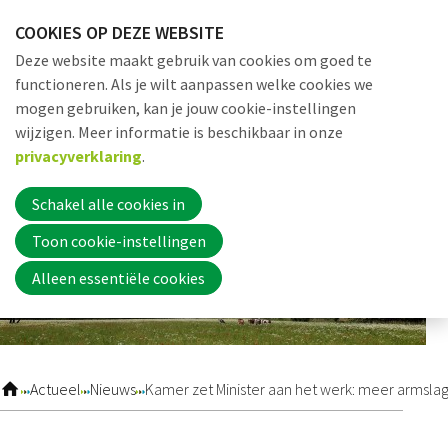
Sla
COOKIES OP DEZE WEBSITE
links
Me
Zoek
EN
Deze website maakt gebruik van cookies om goed te
over
functioneren. Als je wilt aanpassen welke cookies we
Jump
mogen gebruiken, kan je jouw cookie-instellingen
to
Word nu lid
wijzigen. Meer informatie is beschikbaar in onze
navigation
privacyverklaring
.
Jump
to
Schakel alle cookies in
Inloggen
main
Toon cookie-instellingen
content
Alleen essentiële cookies
Home
Actueel
Actueel
Nieuws
Kamer zet Minister aan het werk: meer armslag
Nieuws