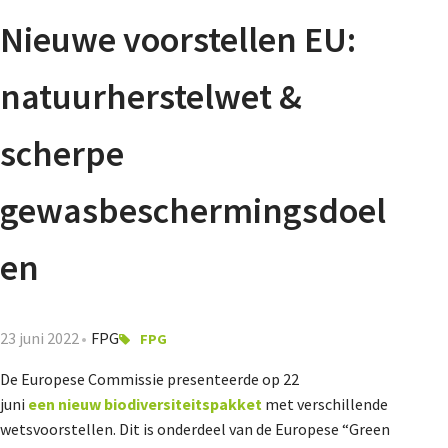
Agenda
Nieuwe voorstellen EU:
Nieuwsbrief
natuurherstelwet &
De FPG
scherpe
gewasbeschermingsdoel
Lidmaatschap
en
Provincies
23 juni 2022
FPG
FPG
De Europese Commissie presenteerde op 22
Dossiers
juni
een nieuw biodiversiteitspakket
met verschillende
wetsvoorstellen. Dit is onderdeel van de Europese “Green