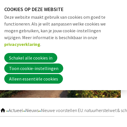
Sla
COOKIES OP DEZE WEBSITE
links
Me
Zoek
EN
Deze website maakt gebruik van cookies om goed te
over
functioneren. Als je wilt aanpassen welke cookies we
Jump
mogen gebruiken, kan je jouw cookie-instellingen
to
Word nu lid
wijzigen. Meer informatie is beschikbaar in onze
navigation
privacyverklaring
.
Jump
to
Schakel alle cookies in
Inloggen
main
Toon cookie-instellingen
content
Alleen essentiële cookies
Home
Actueel
Actueel
Nieuws
Nieuwe voorstellen EU: natuurherstelwet & 
Nieuws