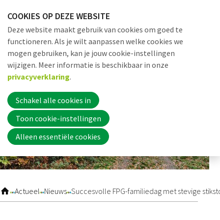
Sla
COOKIES OP DEZE WEBSITE
links
Me
Zoek
EN
Deze website maakt gebruik van cookies om goed te
over
functioneren. Als je wilt aanpassen welke cookies we
Jump
mogen gebruiken, kan je jouw cookie-instellingen
to
Word nu lid
wijzigen. Meer informatie is beschikbaar in onze
navigation
privacyverklaring
.
Jump
to
Schakel alle cookies in
Inloggen
main
Toon cookie-instellingen
content
Alleen essentiële cookies
Home
Actueel
Actueel
Nieuws
Succesvolle FPG-familiedag met stevige stikst
Nieuws