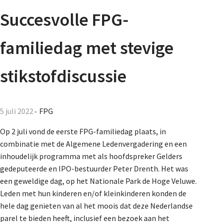
Agenda
Succesvolle FPG-
Nieuwsbrief
familiedag met stevige
De FPG
stikstofdiscussie
Lidmaatschap
5 juli 2022
FPG
Op 2 juli vond de eerste FPG-familiedag plaats, in
combinatie met de Algemene Ledenvergadering en een
Provincies
inhoudelijk programma met als hoofdspreker Gelders
gedeputeerde en IPO-bestuurder Peter Drenth. Het was
een geweldige dag, op het Nationale Park de Hoge Veluwe.
Dossiers
Leden met hun kinderen en/of kleinkinderen konden de
hele dag genieten van al het moois dat deze Nederlandse
parel te bieden heeft, inclusief een bezoek aan het