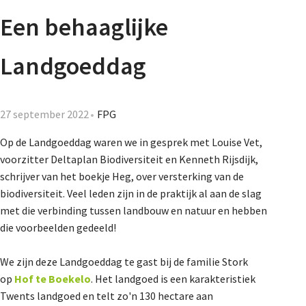
Agenda
Een behaaglijke
Nieuwsbrief
Landgoeddag
De FPG
27 september 2022
FPG
Op de Landgoeddag waren we in gesprek met Louise Vet,
Lidmaatschap
voorzitter Deltaplan Biodiversiteit en Kenneth Rijsdijk,
schrijver van het boekje Heg, over versterking van de
biodiversiteit. Veel leden zijn in de praktijk al aan de slag
Provincies
met die verbinding tussen landbouw en natuur en hebben
die voorbeelden gedeeld!
Dossiers
We zijn deze Landgoeddag te gast bij de familie Stork
op
Hof te Boekelo
. Het landgoed is een karakteristiek
Twents landgoed en telt zo'n 130 hectare aan