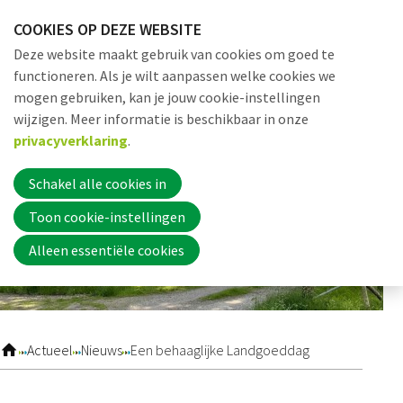
Sla
COOKIES OP DEZE WEBSITE
links
Me
Zoek
EN
Deze website maakt gebruik van cookies om goed te
over
functioneren. Als je wilt aanpassen welke cookies we
Jump
mogen gebruiken, kan je jouw cookie-instellingen
to
Word nu lid
wijzigen. Meer informatie is beschikbaar in onze
navigation
privacyverklaring
.
Jump
to
Schakel alle cookies in
Inloggen
main
Toon cookie-instellingen
content
Alleen essentiële cookies
Home
Actueel
Actueel
Nieuws
Een behaaglijke Landgoeddag
Nieuws