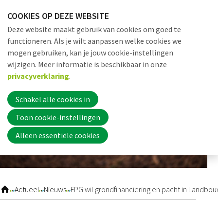
Sla
COOKIES OP DEZE WEBSITE
links
Me
Zoek
EN
Deze website maakt gebruik van cookies om goed te
over
functioneren. Als je wilt aanpassen welke cookies we
Jump
mogen gebruiken, kan je jouw cookie-instellingen
to
Word nu lid
wijzigen. Meer informatie is beschikbaar in onze
navigation
privacyverklaring
.
Jump
to
Schakel alle cookies in
Inloggen
main
Toon cookie-instellingen
content
Alleen essentiële cookies
Home
Actueel
Actueel
Nieuws
FPG wil grondfinanciering en pacht in Landbo
Nieuws