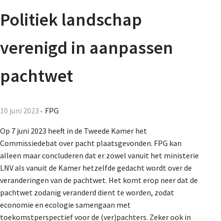
Agenda
Politiek landschap
Nieuwsbrief
verenigd in aanpassen
De FPG
pachtwet
Lidmaatschap
10 juni 2023
FPG
Op 7 juni 2023 heeft in de Tweede Kamer het
Commissiedebat over pacht plaatsgevonden. FPG kan
Provincies
alleen maar concluderen dat er zowel vanuit het ministerie
LNV als vanuit de Kamer hetzelfde gedacht wordt over de
veranderingen van de pachtwet. Het komt erop neer dat de
Dossiers
pachtwet zodanig veranderd dient te worden, zodat
economie en ecologie samengaan met
toekomstperspectief voor de (ver)pachters. Zeker ook in