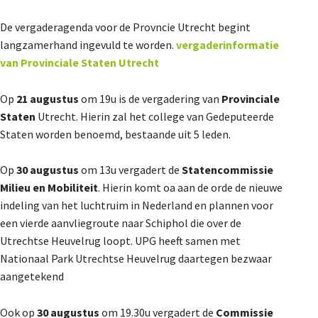
Agenda
De vergaderagenda voor de Provncie Utrecht begint
Nieuwsbrief
langzamerhand ingevuld te worden.
vergaderinformatie
van Provinciale Staten Utrecht
De FPG
Op
21 augustus
om 19u is de vergadering van
Provinciale
Staten
Utrecht. Hierin zal het college van Gedeputeerde
Staten worden benoemd, bestaande uit 5 leden.
Lidmaatschap
Op
30 augustus
om 13u vergadert de
Statencommissie
Milieu en Mobiliteit
. Hierin komt oa aan de orde de nieuwe
indeling van het luchtruim in Nederland en plannen voor
Provincies
een vierde aanvliegroute naar Schiphol die over de
Utrechtse Heuvelrug loopt. UPG heeft samen met
Nationaal Park Utrechtse Heuvelrug daartegen bezwaar
Dossiers
aangetekend
Ook op
30 augustus
om 19.30u vergadert de
Commissie