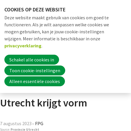
Sla
COOKIES OP DEZE WEBSITE
links
Me
Zoek
EN
Deze website maakt gebruik van cookies om goed te
over
functioneren. Als je wilt aanpassen welke cookies we
Jump
mogen gebruiken, kan je jouw cookie-instellingen
to
Word nu lid
wijzigen. Meer informatie is beschikbaar in onze
Actueel
Nieuws
Vergaderagenda Provinciale Staten Utrecht kri
navigation
privacyverklaring
.
Jump
to
Schakel alle cookies in
Inloggen
Vergaderagenda
main
Toon cookie-instellingen
content
Alleen essentiële cookies
Provinciale Staten
Home
Utrecht krijgt vorm
Actueel
Nieuws
7 augustus 2023
FPG
Source:
Provincie Utrecht