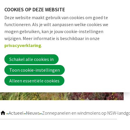
Sla
COOKIES OP DEZE WEBSITE
links
Me
Zoek
EN
Deze website maakt gebruik van cookies om goed te
over
functioneren. Als je wilt aanpassen welke cookies we
Jump
mogen gebruiken, kan je jouw cookie-instellingen
to
Word nu lid
wijzigen. Meer informatie is beschikbaar in onze
navigation
privacyverklaring
.
Jump
to
Schakel alle cookies in
Inloggen
main
Toon cookie-instellingen
content
Alleen essentiële cookies
Home
Actueel
Actueel
Nieuws
Zonnepanelen en windmolens op NSW-landg
Nieuws