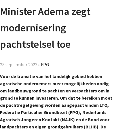
Agenda
Minister Adema zegt
Nieuwsbrief
modernisering
De FPG
pachtstelsel toe
Lidmaatschap
28 september 2023
FPG
Voor de transitie van het landelijk gebied hebben
agrarische ondernemers meer mogelijkheden nodig
Provincies
om landbouwgrond te pachten en verpachters om in
grond te kunnen investeren. Om dat te bereiken moet
de pachtregelgeving worden aangepast vinden LTO,
Dossiers
Federatie Particulier Grondbezit (FPG), Nederlands
Agrarisch Jongeren Kontakt (NAJK) en de Bond voor
landpachters en eigen grondgebruikers (BLHB). De