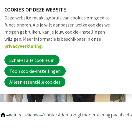
Sla
COOKIES OP DEZE WEBSITE
links
Me
Zoek
EN
Deze website maakt gebruik van cookies om goed te
over
functioneren. Als je wilt aanpassen welke cookies we
Jump
mogen gebruiken, kan je jouw cookie-instellingen
to
Word nu lid
wijzigen. Meer informatie is beschikbaar in onze
navigation
privacyverklaring
.
Jump
to
Schakel alle cookies in
Inloggen
main
Toon cookie-instellingen
content
Alleen essentiële cookies
Home
Actueel
Actueel
Nieuws
Minister Adema zegt modernisering pachtstels
Nieuws