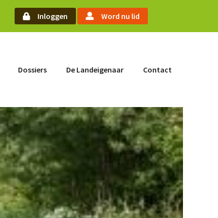
oek
Inloggen
Word nu lid
Word nu lid
Dossiers
De Landeigenaar
Contact
Inloggen
Home
Actueel
Nieuws