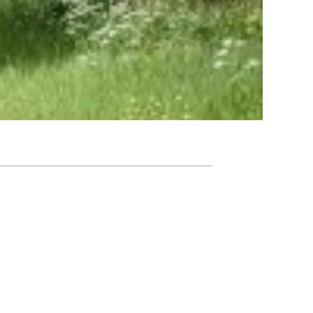
Agenda
Nieuwsbrief
De FPG
Lidmaatschap
Provincies
Dossiers