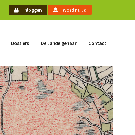
oek
Inloggen
Word nu lid
Word nu lid
Dossiers
De Landeigenaar
Contact
Inloggen
Home
Actueel
Nieuws