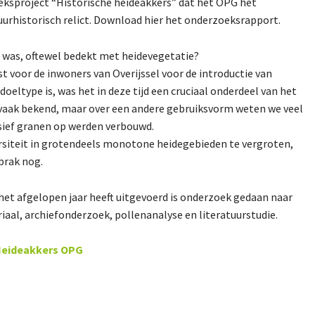
oeksproject “Historische heideakkers” dat het OPG het
uurhistorisch relict. Download hier het onderzoeksrapport.
d” was, oftewel bedekt met heidevegetatie?
t voor de inwoners van Overijssel voor de introductie van
eltype is, was het in deze tijd een cruciaal onderdeel van het
vaak bekend, maar over een andere gebruiksvorm weten we veel
nsief granen op werden verbouwd.
siteit in grotendeels monotone heidegebieden te vergroten,
brak nog.
het afgelopen jaar heeft uitgevoerd is onderzoek gedaan naar
riaal, archiefonderzoek, pollenanalyse en literatuurstudie.
Heideakkers OPG