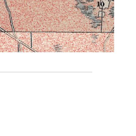
Agenda
Nieuwsbrief
De FPG
Lidmaatschap
Provincies
Dossiers