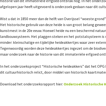
historie van dit immateriële erfgoed ontbrak nog. In het onderz
afgelopen jaar heeft uitgevoerd is onderzoek gedaan naar dit cult
Wist u dat in 1850 meer dan de helft van Overijssel “woeste gron
Het historische gebruik van deze heide is van groot belang gewees
kunstmest in de 20e eeuw. Hoewel heide nu een beschermd natuurdo
landbouwsysteem. Het plaggen steken en het potstalsysteem is 
minder: kleinschalige en tijdelijke heideakkertjes waar zeer exte
Tegenwoordig worden deze heideakkertjes ingezet om de biodiver
maar onderzoek naar de historie van dit immateriële erfgoed ont
In het onderzoeksproject “Historische heideakkers” dat het OPG 
dit cultuurhistorisch relict, door middel van historisch kaartmate
Download het onderzoeksrapport hier:
Onderzoek Historische 