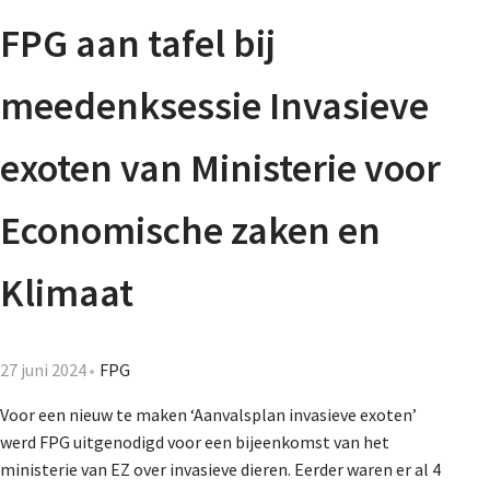
Agenda
FPG aan tafel bij
Nieuwsbrief
meedenksessie Invasieve
De FPG
exoten van Ministerie voor
Economische zaken en
Lidmaatschap
Klimaat
Provincies
27 juni 2024
FPG
Voor een nieuw te maken ‘Aanvalsplan invasieve exoten’
Dossiers
werd FPG uitgenodigd voor een bijeenkomst van het
ministerie van EZ over invasieve dieren. Eerder waren er al 4