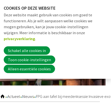
Sla
COOKIES OP DEZE WEBSITE
links
Me
Zoek
EN
Deze website maakt gebruik van cookies om goed te
over
functioneren. Als je wilt aanpassen welke cookies we
Jump
mogen gebruiken, kan je jouw cookie-instellingen
to
Word nu lid
wijzigen. Meer informatie is beschikbaar in onze
navigation
privacyverklaring
.
Jump
to
Schakel alle cookies in
Inloggen
main
Toon cookie-instellingen
content
Alleen essentiële cookies
Home
Actueel
Actueel
Nieuws
FPG aan tafel bij meedenksessie Invasieve exo
Nieuws