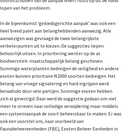
Vooruitschuiven van de aanpak levert risico op uit de hand
lopen van het probleem.
In de bijeenkomst ‘gebiedsgerichte aanpak’ was ook een
heel breed palet aan belanghebbenden aanwezig. Alle
aanwezigen was gevraagd de twee belangrijkste
verbeterpunten uit te kiezen. De suggesties liepen
behoorlijk uiteen. In prioritering werd er op de as
biodiversiteit-maatschappelijk belang geschoven.
Sommige waterplanten bedreigen de veiligheid en andere
exoten kunnen prioritaire N2000 soorten bedreigen. Het
belang van vroege signalering en hard ingrijpen werd
benadrukt door vele partijen. Sommige exoten hebben
zich al gevestigd. Daar werd de suggestie gedaan om niet
meer te streven naar volledige verwijdering maar middels
een systeemaanpak de soort beheersbaar te maken. Er was
ook een voorstel om, naar voorbeeld van
Faunabeheereenheden (FBE), Exoten Beheer Eenheden in