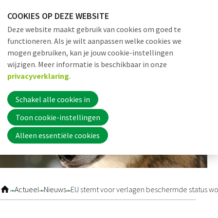
Sla
COOKIES OP DEZE WEBSITE
links
Me
Zoek
EN
Deze website maakt gebruik van cookies om goed te
over
functioneren. Als je wilt aanpassen welke cookies we
Jump
mogen gebruiken, kan je jouw cookie-instellingen
to
Word nu lid
wijzigen. Meer informatie is beschikbaar in onze
navigation
privacyverklaring
.
Jump
to
Schakel alle cookies in
Inloggen
main
Toon cookie-instellingen
content
Alleen essentiële cookies
Home
Actueel
Actueel
Nieuws
EU stemt voor verlagen beschermde status wo
Nieuws