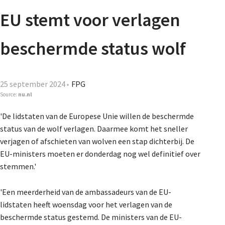
Agenda
EU stemt voor verlagen
Nieuwsbrief
beschermde status wolf
De FPG
25 september 2024
FPG
Source:
nu.nl
Lidmaatschap
'De lidstaten van de Europese Unie willen de beschermde
status van de wolf verlagen. Daarmee komt het sneller
verjagen of afschieten van wolven een stap dichterbij. De
Provincies
EU-ministers moeten er donderdag nog wel definitief over
stemmen.'
'Een meerderheid van de ambassadeurs van de EU-
Dossiers
lidstaten heeft woensdag voor het verlagen van de
beschermde status gestemd. De ministers van de EU-