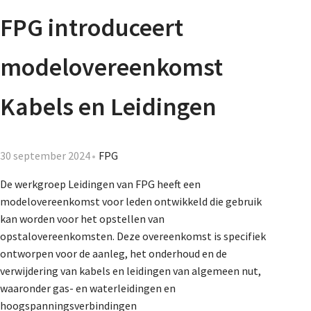
Agenda
FPG introduceert
Nieuwsbrief
modelovereenkomst
De FPG
Kabels en Leidingen
Lidmaatschap
30 september 2024
FPG
De werkgroep Leidingen van FPG heeft een
modelovereenkomst voor leden ontwikkeld die gebruik
Provincies
kan worden voor het opstellen van
opstalovereenkomsten. Deze overeenkomst is specifiek
ontworpen voor de aanleg, het onderhoud en de
Dossiers
verwijdering van kabels en leidingen van algemeen nut,
waaronder gas- en waterleidingen en
hoogspanningsverbindingen