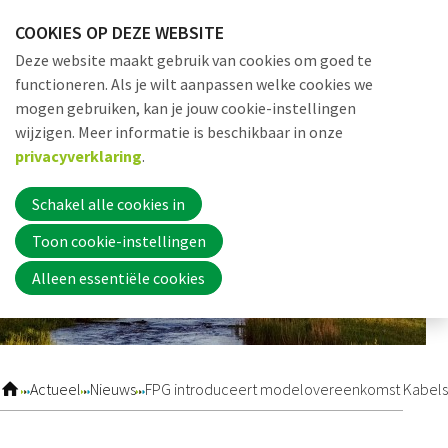
Sla
COOKIES OP DEZE WEBSITE
links
Me
Zoek
EN
Deze website maakt gebruik van cookies om goed te
over
functioneren. Als je wilt aanpassen welke cookies we
Jump
mogen gebruiken, kan je jouw cookie-instellingen
to
Word nu lid
wijzigen. Meer informatie is beschikbaar in onze
navigation
privacyverklaring
.
Jump
to
Schakel alle cookies in
Inloggen
main
Toon cookie-instellingen
content
Alleen essentiële cookies
Home
Actueel
Actueel
Nieuws
FPG introduceert modelovereenkomst Kabels
Nieuws