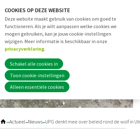
Sla
COOKIES OP DEZE WEBSITE
links
Me
Zoek
EN
Deze website maakt gebruik van cookies om goed te
over
functioneren. Als je wilt aanpassen welke cookies we
Jump
mogen gebruiken, kan je jouw cookie-instellingen
to
Word nu lid
wijzigen. Meer informatie is beschikbaar in onze
navigation
privacyverklaring
.
Jump
to
Schakel alle cookies in
Inloggen
main
Toon cookie-instellingen
content
Alleen essentiële cookies
Home
Actueel
Actueel
Nieuws
UPG denkt mee over beleid rond de wolf in Ut
Nieuws