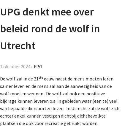
Agenda
UPG denkt mee over
Nieuwsbrief
beleid rond de wolf in
De FPG
Utrecht
Lidmaatschap
1 oktober 2024
FPG
ste
De wolf zal in de 21
eeuw naast de mens moeten leren
samenleven en de mens zal aan de aanwezigheid van de
Provincies
wolf moeten wennen. De wolf zal ook een positieve
bijdrage kunnen leveren o.a. in gebieden waar (een te) veel
van bepaalde diersoorten leven. In Utrecht zal de wolf zich
Dossiers
echter enkel kunnen vestigen dichtbij dichtbevolkte
plaatsen die ook voor recreatie gebruikt worden.