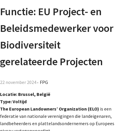
Agenda
Functie: EU Project- en
Nieuwsbrief
Beleidsmedewerker voor
De FPG
Biodiversiteit
gerelateerde Projecten
Lidmaatschap
22 november 2024
FPG
Provincies
Locatie: Brussel, België
Type: Voltijd
The European Landowners’ Organization (ELO)
is een
Dossiers
federatie van nationale verenigingen die landeigenaren,
landbeheerders en plattelandsondernemers op Europees
niveau vertegenwoordigt.