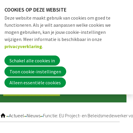
Sla
COOKIES OP DEZE WEBSITE
links
Me
Zoek
EN
Deze website maakt gebruik van cookies om goed te
over
functioneren. Als je wilt aanpassen welke cookies we
Jump
mogen gebruiken, kan je jouw cookie-instellingen
to
Word nu lid
wijzigen. Meer informatie is beschikbaar in onze
navigation
privacyverklaring
.
Jump
to
Schakel alle cookies in
Inloggen
main
Toon cookie-instellingen
content
Alleen essentiële cookies
Home
Actueel
Actueel
Nieuws
Functie: EU Project- en Beleidsmedewerker vo
Nieuws