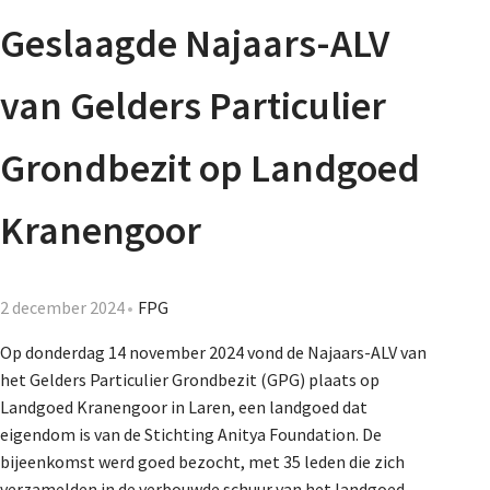
Agenda
Geslaagde Najaars-ALV
Nieuwsbrief
van Gelders Particulier
De FPG
Grondbezit op Landgoed
Kranengoor
Lidmaatschap
2 december 2024
FPG
Provincies
Op donderdag 14 november 2024 vond de Najaars-ALV van
het Gelders Particulier Grondbezit (GPG) plaats op
Landgoed Kranengoor in Laren, een landgoed dat
Dossiers
eigendom is van de Stichting Anitya Foundation. De
bijeenkomst werd goed bezocht, met 35 leden die zich
verzamelden in de verbouwde schuur van het landgoed.