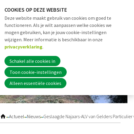
Sla
COOKIES OP DEZE WEBSITE
links
Me
Zoek
EN
Deze website maakt gebruik van cookies om goed te
over
functioneren. Als je wilt aanpassen welke cookies we
Jump
mogen gebruiken, kan je jouw cookie-instellingen
to
Word nu lid
wijzigen. Meer informatie is beschikbaar in onze
navigation
privacyverklaring
.
Jump
to
Schakel alle cookies in
Inloggen
main
Toon cookie-instellingen
content
Alleen essentiële cookies
Home
Actueel
Actueel
Nieuws
Geslaagde Najaars-ALV van Gelders Particuli
Nieuws