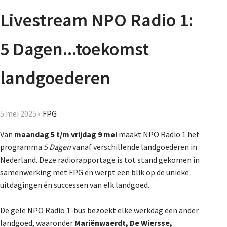
Agenda
Livestream NPO Radio 1:
Nieuwsbrief
5 Dagen...toekomst
De FPG
landgoederen
Lidmaatschap
5 mei 2025
FPG
Van
maandag 5 t/m vrijdag 9 mei
maakt NPO Radio 1 het
programma
5 Dagen
vanaf verschillende landgoederen in
Provincies
Nederland. Deze radiorapportage is tot stand gekomen in
samenwerking met FPG en werpt een blik op de unieke
uitdagingen én successen van elk landgoed.
Dossiers
De gele NPO Radio 1-bus bezoekt elke werkdag een ander
landgoed, waaronder
Mariënwaerdt, De Wiersse,