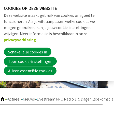
Sla
COOKIES OP DEZE WEBSITE
links
Me
Zoek
EN
Deze website maakt gebruik van cookies om goed te
over
functioneren. Als je wilt aanpassen welke cookies we
Jump
mogen gebruiken, kan je jouw cookie-instellingen
to
Word nu lid
wijzigen. Meer informatie is beschikbaar in onze
navigation
privacyverklaring
.
Jump
to
Schakel alle cookies in
Inloggen
main
Toon cookie-instellingen
content
Alleen essentiële cookies
Home
Actueel
Actueel
Nieuws
Livestream NPO Radio 1: 5 Dagen...toekomst 
Nieuws