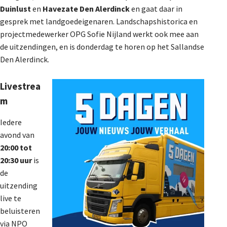
Duinlust
en
Havezate Den
Alerdinck
en gaat daar in
De Landeigenaar
gesprek met landgoedeigenaren. Landschapshistorica en
projectmedewerker OPG Sofie Nijland werkt ook mee aan
de uitzendingen, en is donderdag te horen op het Sallandse
Contact
Den Alerdinck.
Livestrea
m
Iedere
avond van
20:00 tot
20:30 uur
is
de
uitzending
live te
beluisteren
via NPO