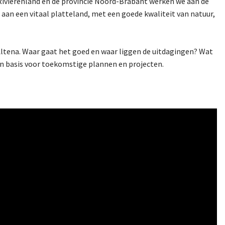
Rivierenland en de provincie Noord-Brabant werken we aan de
 aan een vitaal platteland, met een goede kwaliteit van natuur,
Altena. Waar gaat het goed en waar liggen de uitdagingen? Wat
een basis voor toekomstige plannen en projecten.