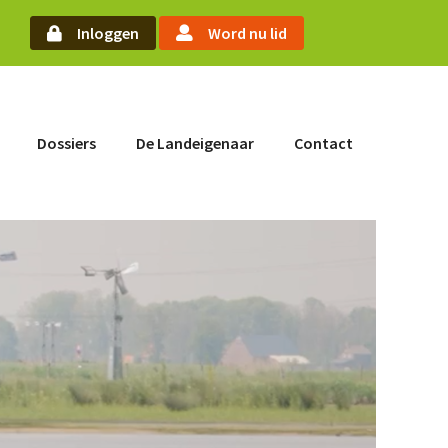
oek
Inloggen
Word nu lid
Word nu lid
Dossiers
De Landeigenaar
Contact
Inloggen
Home
Actueel
Nieuws