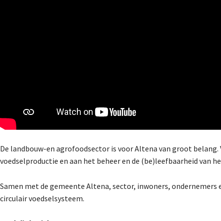
De landbouw-en agrofoodsector is voor Altena van groot belang. V
voedselproductie en aan het beheer en de (be)leefbaarheid van he
Samen met de gemeente Altena, sector, inwoners, ondernemers en
circulair voedselsysteem.