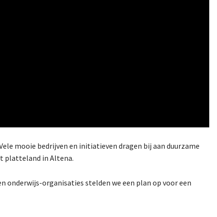
ele mooie bedrijven en initiatieven dragen bij aan duurzame
t platteland in Altena.
 onderwijs-organisaties stelden we een plan op voor een