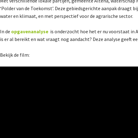
Met verschillende lokale partijen, gemeente Altena, waterschap 
‘Polder van de Toekomst’. Deze gebiedsgerichte aanpak draagt bij
water en klimaat, en met perspectief voor de agrarische sector.
In de
opgavenanalyse
is onderzocht hoe het er nu voorstaat in 
is er al bereikt en wat vraagt nog aandacht? Deze analyse geeft 
Bekijk de film: