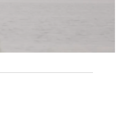
Agenda
Nieuwsbrief
De FPG
Lidmaatschap
Provincies
Dossiers