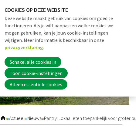
Sla
COOKIES OP DEZE WEBSITE
links
Me
Zoek
EN
Deze website maakt gebruik van cookies om goed te
over
functioneren. Als je wilt aanpassen welke cookies we
Jump
mogen gebruiken, kan je jouw cookie-instellingen
to
Word nu lid
wijzigen. Meer informatie is beschikbaar in onze
navigation
privacyverklaring
.
Jump
to
Schakel alle cookies in
Inloggen
main
Toon cookie-instellingen
content
Alleen essentiële cookies
Home
Actueel
Actueel
Nieuws
Pantry: Lokaal eten toegankelijk voor groter p
Nieuws