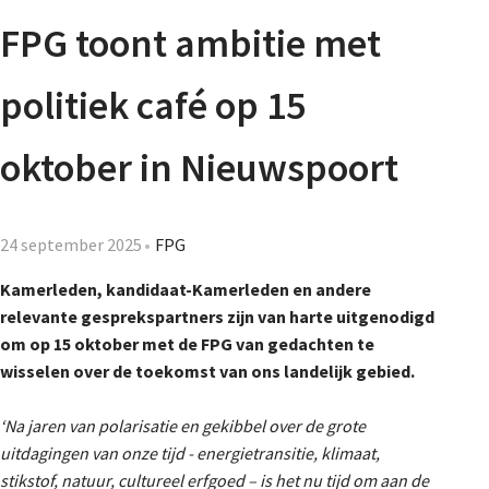
Agenda
FPG toont ambitie met
Nieuwsbrief
politiek café op 15
De FPG
oktober in Nieuwspoort
Lidmaatschap
24 september 2025
FPG
Kamerleden, kandidaat-Kamerleden en andere
relevante gesprekspartners zijn van harte uitgenodigd
Provincies
om op 15 oktober met de FPG van gedachten te
wisselen over de toekomst van ons landelijk gebied.
Dossiers
‘Na jaren van polarisatie en gekibbel over de grote
uitdagingen van onze tijd - energietransitie, klimaat,
stikstof, natuur, cultureel erfgoed – is het nu tijd om aan de