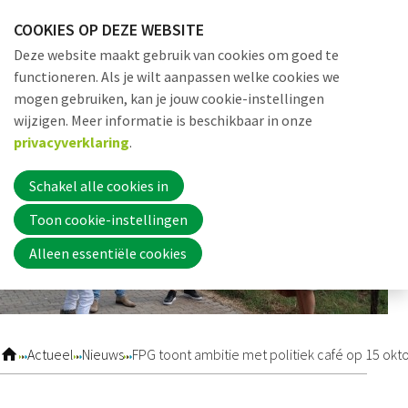
Sla
COOKIES OP DEZE WEBSITE
links
Me
Zoek
EN
Deze website maakt gebruik van cookies om goed te
over
functioneren. Als je wilt aanpassen welke cookies we
Jump
mogen gebruiken, kan je jouw cookie-instellingen
to
Word nu lid
wijzigen. Meer informatie is beschikbaar in onze
navigation
privacyverklaring
.
Jump
to
Schakel alle cookies in
Inloggen
main
Toon cookie-instellingen
content
Alleen essentiële cookies
Home
Actueel
Actueel
Nieuws
FPG toont ambitie met politiek café op 15 okt
Nieuws