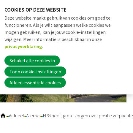
Sla
COOKIES OP DEZE WEBSITE
links
Me
Zoek
EN
Deze website maakt gebruik van cookies om goed te
over
functioneren. Als je wilt aanpassen welke cookies we
Jump
mogen gebruiken, kan je jouw cookie-instellingen
to
Word nu lid
wijzigen. Meer informatie is beschikbaar in onze
navigation
privacyverklaring
.
Jump
to
Schakel alle cookies in
Inloggen
main
Toon cookie-instellingen
content
Alleen essentiële cookies
Home
Actueel
Actueel
Nieuws
FPG heeft grote zorgen over positie verpach
Nieuws