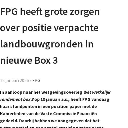
Agenda
FPG heeft grote zorgen
Nieuwsbrief
over positie verpachte
De FPG
landbouwgronden in
nieuwe Box 3
Lidmaatschap
12 januari 2026
FPG
Provincies
In aanloop naar het wetgevingsoverleg
Wet werkelijk
rendement box 3
op 19 januari a.s., heeft FPG vandaag
haar standpunten in een position paper met de
Dossiers
Kamerleden van de Vaste Commissie Financiën
gedeeld. Daarbij hebben we aangegeven dat het
wetsvoorstel op een aantal cruciale punten grote