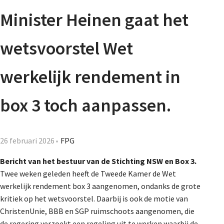
Agenda
Minister Heinen gaat het
Nieuwsbrief
wetsvoorstel Wet
De FPG
werkelijk rendement in
box 3 toch aanpassen.
Lidmaatschap
26 februari 2026
FPG
Provincies
Bericht van het bestuur van de Stichting NSW en Box 3.
Twee weken geleden heeft de Tweede Kamer de Wet
werkelijk rendement box 3 aangenomen, ondanks de grote
Dossiers
kritiek op het wetsvoorstel. Daarbij is ook de motie van
ChristenUnie, BBB en SGP ruimschoots aangenomen, die
de regering verzoekt een regeling uit te werken waarbij de