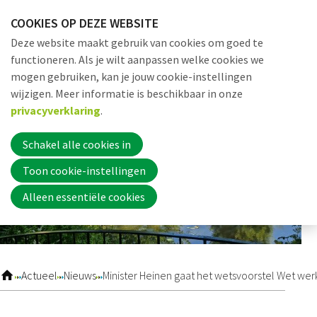
Sla
COOKIES OP DEZE WEBSITE
links
Me
Zoek
EN
Deze website maakt gebruik van cookies om goed te
over
functioneren. Als je wilt aanpassen welke cookies we
Jump
mogen gebruiken, kan je jouw cookie-instellingen
to
Word nu lid
wijzigen. Meer informatie is beschikbaar in onze
navigation
privacyverklaring
.
Jump
to
Schakel alle cookies in
Inloggen
main
Toon cookie-instellingen
content
Alleen essentiële cookies
Home
Actueel
Actueel
Nieuws
Minister Heinen gaat het wetsvoorstel Wet wer
Nieuws