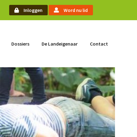
oek
Inloggen
Word nu lid
Word nu lid
Dossiers
De Landeigenaar
Contact
Inloggen
Home
Actueel
Nieuws