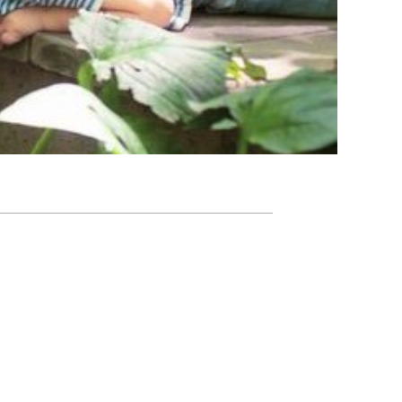
Agenda
Nieuwsbrief
De FPG
Lidmaatschap
Provincies
Dossiers