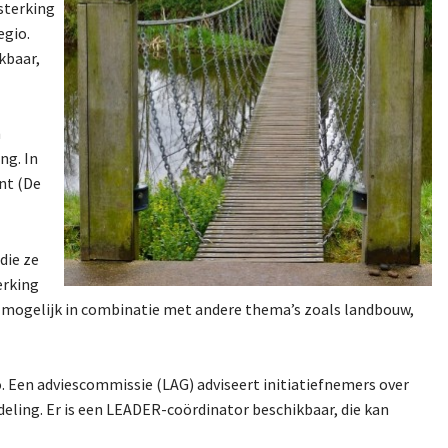
rsterking
egio.
kbaar,
n
ng. In
nt (De
die ze
erking
r mogelijk in combinatie met andere thema’s zoals landbouw,
o. Een adviescommissie (LAG) adviseert initiatiefnemers over
deling. Er is een LEADER-coördinator beschikbaar, die kan