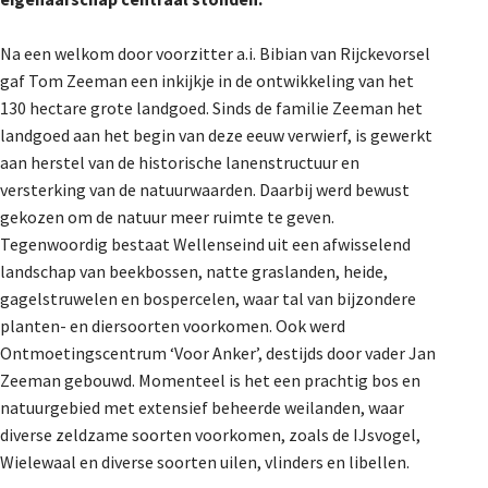
De Landeigenaar
Na een welkom door voorzitter a.i. Bibian van Rijckevorsel
gaf Tom Zeeman een inkijkje in de ontwikkeling van het
130 hectare grote landgoed. Sinds de familie Zeeman het
Contact
landgoed aan het begin van deze eeuw verwierf, is gewerkt
aan herstel van de historische lanenstructuur en
versterking van de natuurwaarden. Daarbij werd bewust
gekozen om de natuur meer ruimte te geven.
Tegenwoordig bestaat Wellenseind uit een afwisselend
landschap van beekbossen, natte graslanden, heide,
gagelstruwelen en bospercelen, waar tal van bijzondere
planten- en diersoorten voorkomen. Ook werd
Ontmoetingscentrum ‘Voor Anker’, destijds door vader Jan
Zeeman gebouwd. Momenteel is het een prachtig bos en
natuurgebied met extensief beheerde weilanden, waar
diverse zeldzame soorten voorkomen, zoals de IJsvogel,
Wielewaal en diverse soorten uilen, vlinders en libellen.