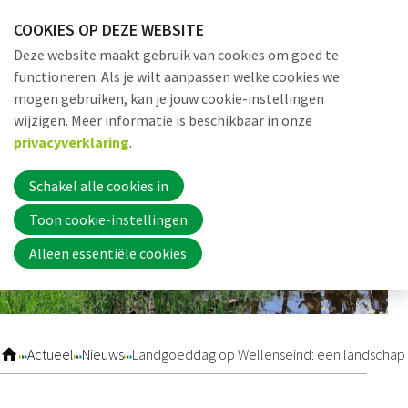
Sla
COOKIES OP DEZE WEBSITE
links
Me
Zoek
EN
Deze website maakt gebruik van cookies om goed te
over
functioneren. Als je wilt aanpassen welke cookies we
Jump
mogen gebruiken, kan je jouw cookie-instellingen
to
Word nu lid
wijzigen. Meer informatie is beschikbaar in onze
navigation
privacyverklaring
.
Jump
to
Schakel alle cookies in
Inloggen
main
Toon cookie-instellingen
content
Alleen essentiële cookies
Home
Actueel
Actueel
Nieuws
Landgoeddag op Wellenseind: een landschap 
Nieuws