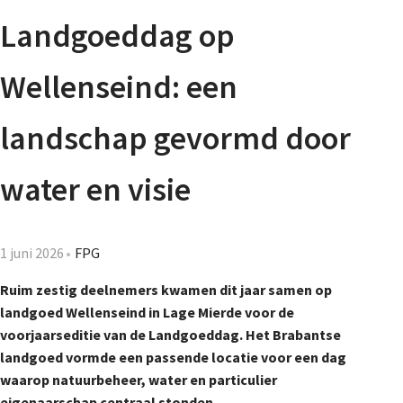
Agenda
Landgoeddag op
Nieuwsbrief
Wellenseind: een
De FPG
landschap gevormd door
water en visie
Lidmaatschap
1 juni 2026
FPG
Provincies
Ruim zestig deelnemers kwamen dit jaar samen op
landgoed Wellenseind in Lage Mierde voor de
voorjaarseditie van de Landgoeddag. Het Brabantse
Dossiers
landgoed vormde een passende locatie voor een dag
waarop natuurbeheer, water en particulier
eigenaarschap centraal stonden.