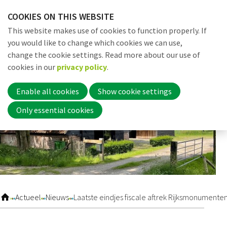
Skip
COOKIES ON THIS WEBSITE
links
Me
Search
EN
This website makes use of cookies to function properly. If
Jump
you would like to change which cookies we can use,
to
change the cookie settings. Read more about our use of
navigation
Word nu lid
cookies in our
privacy policy
.
Jump
to
Enable all cookies
Show cookie settings
main
Inloggen
Only essential cookies
content
Home
Actueel
Actueel
Nieuws
Laatste eindjes fiscale aftrek Rijksmonumente
Nieuws