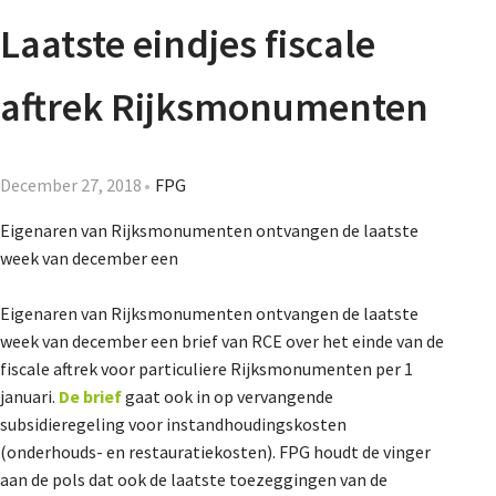
Agenda
Laatste eindjes fiscale
Nieuwsbrief
aftrek Rijksmonumenten
About us
December 27, 2018
FPG
Eigenaren van Rijksmonumenten ontvangen de laatste
Lidmaatschap
week van december een
Eigenaren van Rijksmonumenten ontvangen de laatste
Provincies
week van december een brief van RCE over het einde van de
fiscale aftrek voor particuliere Rijksmonumenten per 1
januari.
De brief
gaat ook in op vervangende
Dossiers
subsidieregeling voor instandhoudingskosten
(onderhouds- en restauratiekosten). FPG houdt de vinger
aan de pols dat ook de laatste toezeggingen van de