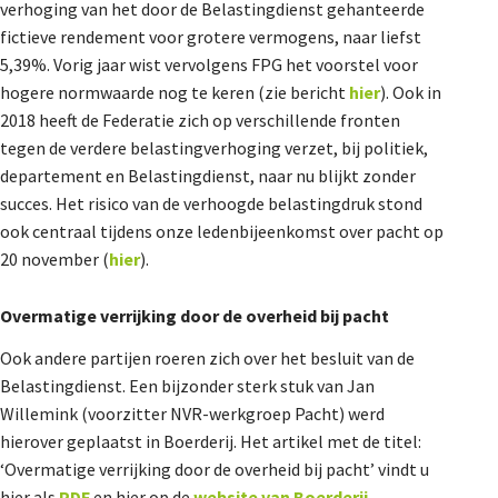
verhoging van het door de Belastingdienst gehanteerde
fictieve rendement voor grotere vermogens, naar liefst
5,39%. Vorig jaar wist vervolgens FPG het voorstel voor
hogere normwaarde nog te keren (zie bericht
hier
). Ook in
2018 heeft de Federatie zich op verschillende fronten
tegen de verdere belastingverhoging verzet, bij politiek,
departement en Belastingdienst, naar nu blijkt zonder
succes. Het risico van de verhoogde belastingdruk stond
ook centraal tijdens onze ledenbijeenkomst over pacht op
20 november (
hier
).
Overmatige verrijking door de overheid bij pacht
Ook andere partijen roeren zich over het besluit van de
Belastingdienst. Een bijzonder sterk stuk van Jan
Willemink (voorzitter NVR-werkgroep Pacht) werd
hierover geplaatst in Boerderij. Het artikel met de titel:
‘Overmatige verrijking door de overheid bij pacht’ vindt u
hier als
PDF
en hier op de
website van Boerderij
.