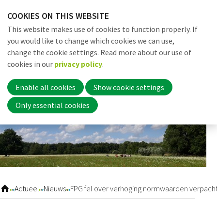
Skip
COOKIES ON THIS WEBSITE
links
Me
Search
EN
This website makes use of cookies to function properly. If
Jump
you would like to change which cookies we can use,
to
change the cookie settings. Read more about our use of
navigation
Word nu lid
cookies in our
privacy policy
.
Jump
to
Enable all cookies
Show cookie settings
main
Inloggen
Only essential cookies
content
Home
Actueel
Actueel
Nieuws
FPG fel over verhoging normwaarden verpacht 
Nieuws