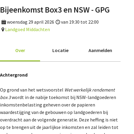
Agenda
Bijeenkomst Box3 en NSW - GPG
Nieuwsbrief
woensdag 29 april 2026
van 19:30 tot 22:00
Landgoed Middachten
De FPG
Over
Locatie
Aanmelden
Lidmaatschap
Achtergrond
Provincies
Op grond van het wetsvoorstel
Wet werkelijk rendement
box 3
wordt in de nabije toekomst bij NSW-landgoederen
inkomstenbelasting geheven over de papieren
waardestijging van de gebouwen op landgoederen bij
Dossiers
overdracht aan de volgende generatie. Deze heffing is niet
op te brengen uit de jaarlijkse inkomsten en zal leiden tot