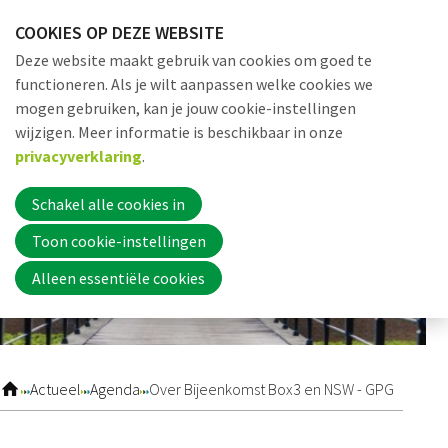
Sla
COOKIES OP DEZE WEBSITE
links
Me
Zoek
EN
Deze website maakt gebruik van cookies om goed te
over
functioneren. Als je wilt aanpassen welke cookies we
Jump
mogen gebruiken, kan je jouw cookie-instellingen
to
Word nu lid
wijzigen. Meer informatie is beschikbaar in onze
navigation
privacyverklaring
.
Jump
to
Schakel alle cookies in
Inloggen
main
Toon cookie-instellingen
content
Alleen essentiële cookies
Home
Actueel
Actueel
Agenda
Over Bijeenkomst Box3 en NSW - GPG
Nieuws