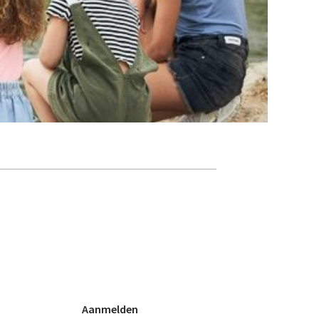
Agenda
Nieuwsbrief
De FPG
Lidmaatschap
Provincies
Dossiers
Aanmelden