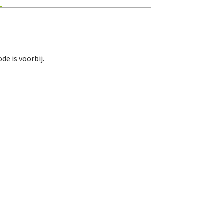
De Landeigenaar
Contact
de is voorbij.