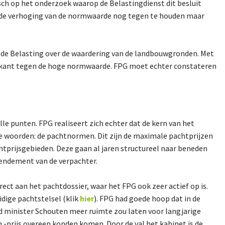
tisch op het onderzoek waarop de Belastingdienst dit besluit
an de verhoging van de normwaarde nog tegen te houden maar
de Belasting over de waardering van de landbouwgronden. Met
 gekant tegen de hoge normwaarde. FPG moet echter constateren
e punten. FPG realiseert zich echter dat de kern van het
e woorden: de pachtnormen. Dit zijn de maximale pachtprijzen
htprijsgebieden. Deze gaan al jaren structureel naar beneden
rendement van de verpachter.
ct aan het pachtdossier, waar het FPG ook zeer actief op is.
idige pachtstelsel (klik
hier
). FPG had goede hoop dat in de
d minister Schouten meer ruimte zou laten voor langjarige
-prijs overeen konden komen. Door de val het kabinet is de