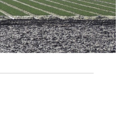
Agenda
Nieuwsbrief
De FPG
Lidmaatschap
Provincies
Dossiers