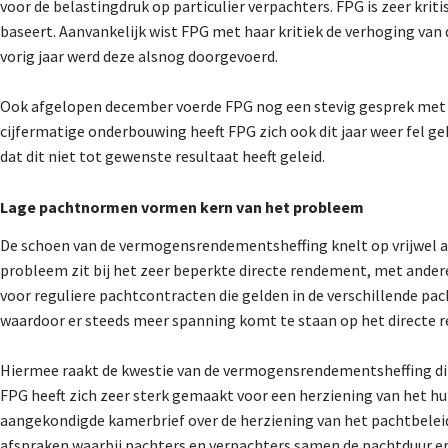
voor de belastingdruk op particulier verpachters. FPG is zeer kri
baseert. Aanvankelijk wist FPG met haar kritiek de verhoging v
vorig jaar werd deze alsnog doorgevoerd.
Ook afgelopen december voerde FPG nog een stevig gesprek met 
cijfermatige onderbouwing heeft FPG zich ook dit jaar weer fel
dat dit niet tot gewenste resultaat heeft geleid.
Lage pachtnormen vormen kern van het probleem
De schoen van de vermogensrendementsheffing knelt op vrijwel all
probleem zit bij het zeer beperkte directe rendement, met ander
voor reguliere pachtcontracten die gelden in de verschillende pac
waardoor er steeds meer spanning komt te staan op het directe 
Hiermee raakt de kwestie van de vermogensrendementsheffing dire
FPG heeft zich zeer sterk gemaakt voor een herziening van het hu
aangekondigde kamerbrief over de herziening van het pachtbelei
afspraken waarbij pachters en verpachters samen de pachtduur en 