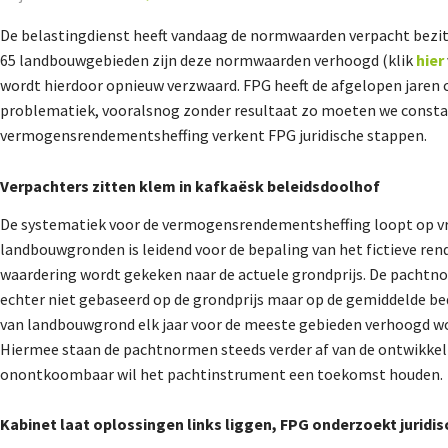
De belastingdienst heeft vandaag de normwaarden verpacht bezit i
65 landbouwgebieden zijn deze normwaarden verhoogd (klik
hier
wordt hierdoor opnieuw verzwaard. FPG heeft de afgelopen jaren
problematiek, vooralsnog zonder resultaat zo moeten we constate
vermogensrendementsheffing verkent FPG juridische stappen.
Verpachters zitten klem in kafkaësk beleidsdoolhof
De systematiek voor de vermogensrendementsheffing loopt op vrij
landbouwgronden is leidend voor de bepaling van het fictieve re
waardering wordt gekeken naar de actuele grondprijs. De pacht
echter niet gebaseerd op de grondprijs maar op de gemiddelde bed
van landbouwgrond elk jaar voor de meeste gebieden verhoogd wor
Hiermee staan de pachtnormen steeds verder af van de ontwikkel
onontkoombaar wil het pachtinstrument een toekomst houden.
Kabinet laat oplossingen links liggen, FPG onderzoekt juridi