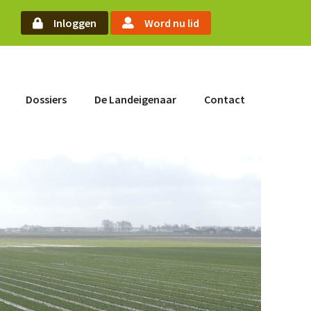
oek
Inloggen
Word nu lid
Word nu lid
Dossiers
De Landeigenaar
Contact
Inloggen
Home
Actueel
Nieuws