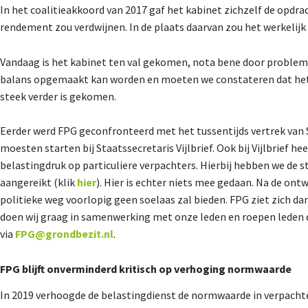
In het coalitieakkoord van 2017 gaf het kabinet zichzelf de opdrac
rendement zou verdwijnen. In de plaats daarvan zou het werkelij
Vandaag is het kabinet ten val gekomen, nota bene door probleme
balans opgemaakt kan worden en moeten we constateren dat het 
steek verder is gekomen.
Eerder werd FPG geconfronteerd met het tussentijds vertrek van 
moesten starten bij Staatssecretaris Vijlbrief. Ook bij Vijlbrief 
belastingdruk op particuliere verpachters. Hierbij hebben we de 
aangereikt (klik
hier
). Hier is echter niets mee gedaan. Na de o
politieke weg voorlopig geen soelaas zal bieden. FPG ziet zich d
doen wij graag in samenwerking met onze leden en roepen leden d
via
FPG@grondbezit.nl
.
FPG blijft onverminderd kritisch op verhoging normwaarde
In 2019 verhoogde de belastingdienst de normwaarde in verpacht